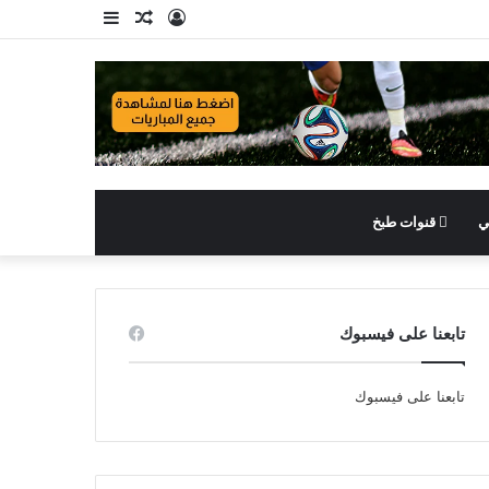
تسجيل
مقال
إضافة
الدخول
عشوائي
عمود
جانبي
ي
قنوات طبخ
تابعنا على فيسبوك
تابعنا على فيسبوك