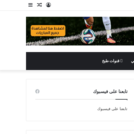
تسجيل
مقال
إضافة
الدخول
عشوائي
عمود
جانبي
ي
قنوات طبخ
تابعنا على فيسبوك
تابعنا على فيسبوك