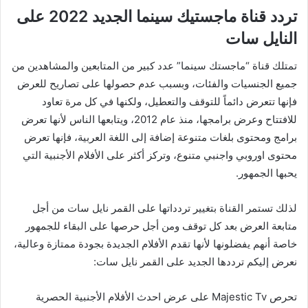
تردد قناة ماجستيك سينما الجديد 2022 على
النايل سات
تمتلك قناة “ماجستك سينما” عدد كبير من المتابعين والمشاهدين من
جميع الجنسيات والفئات، وبسبب عدم حصولها على تصاريح للعرض
فإنها تتعرض دائماً للتوقف والتعطيل، ولكنها في كل مرة تعاود
للافتتاح وعرض برامجها، منذ عام 2012، ويتابعها الناس لأنها تعرض
برامج ومحتوى بلغات متنوعة إضافة إلى اللغة العربية، فإنها تعرض
محتوى اوروبي واجنبي متنوع، وتركز أكثر على الأفلام الأجنبية التي
يحبها الجمهور.
لذلك تستمر القناة بتغيير تردداتها على القمر نايل سات من أجل
متابعة العرض بعد كل توقف ومن أجل حرصها على البقاء للجمهور
خاصة أنهم يفضلونها لأنها تقدم الأفلام الجديدة بجودة ممتازة وعالية،
نعرض إليكم ترددها الجديد على القمر نايل سات:
تحرص Majestic Tv على عرض احدث الأفلام الأجنبية الحصرية