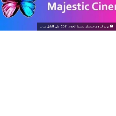
تردد قناة ماجستيك سينما الجديد 2021 على النايل سات