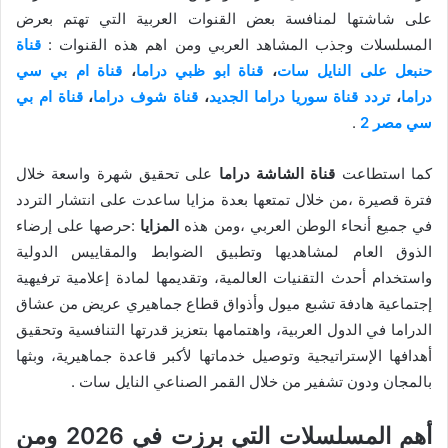
على شاشتها لمنافسة بعض القنوات العربية التي تهتم بعرض
المسلسلات وجذب المشاهد العربي ومن اهم هذه القنوات :
قناة
حنبعل على النايل سات
،
قناة ابو ظبي دراما
،
قناة ام بي سي
دراما
،
تردد قناة سوريا دراما الجديد
،
قناة شوف دراما
،
قناة ام بي
سي مصر 2
.
كما استطاعت
قناة الشاشة دراما
على تحقيق شهرة واسعة خلال
فترة قصيرة ،من خلال تمتعها بعدة مزايا ساعدت على انتشار التردد
في جميع أنحاء الوطن العربي ،ومن هذه
المزايا
:حرصها على إرضاء
الذوق العام لمشاهديها وتطبيق الضوابط والمقاييس الدولية
واستخدام أحدث التقنيات العالمية، وتقديمها لمادة إعلامية ترفيهية
إجتماعية هادفة تشبع ميول وأذواق قطاع جماهيري عريض من عشاق
الدراما في الدول العربية، واهتمامها بتعزيز قدرتها التنافسية وتحقيق
أهدافها الإستراتيجية وتوصيل خدماتها لأكبر قاعدة جماهيرية، وبثها
بالمجان ودون تشفير من خلال القمر الصناعي النايل سات .
أهم المسلسلات التي برزت في 2026 ومن