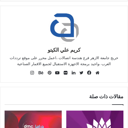
كريم علي الكيتو
خريج جامعة الازهر فرع هندسة اتصالات ،اعمل محرر على موقع ترددات
العرب ،واجيد برمجة الاجهزة الاستقبال لجميع الاقمار الصناعية
انستقرام
موقع
فيسبوك
تويتر
لينكدإن
صور
يوتيوب
بينتيريست
بيهانس
الويب
من
فليكر
مقالات ذات صلة