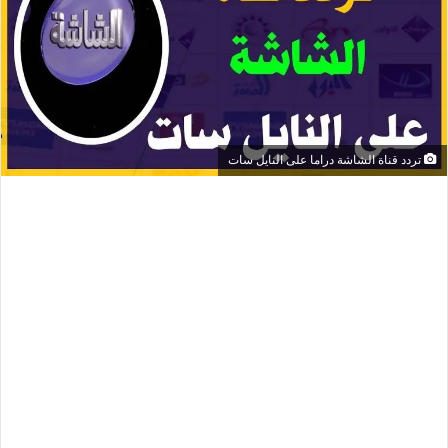
تردد قناة الشاشة دراما على النايل سات