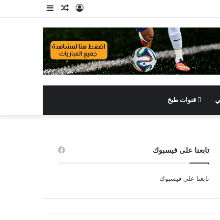
تسجيل
مقال
إضافة
الدخول
عشوائي
عمود
جانبي
ي
قنوات طبخ
تابعنا على فيسبوك
تابعنا على فيسبوك