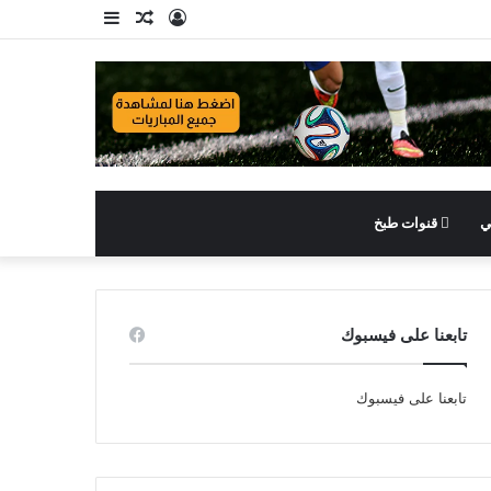
تسجيل
مقال
إضافة
الدخول
عشوائي
عمود
جانبي
ي
قنوات طبخ
تابعنا على فيسبوك
تابعنا على فيسبوك