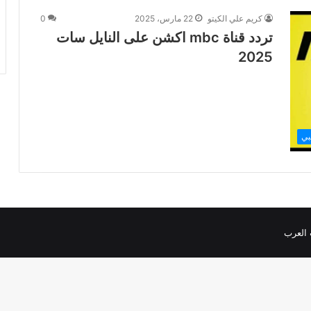
كريم علي الكيتو
22 مارس، 2025
0
تردد قناة mbc اكشن على النايل سات
2025
بي
 العرب