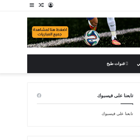
تسجيل
مقال
إضافة
الدخول
عشوائي
عمود
جانبي
ي
قنوات طبخ
تابعنا على فيسبوك
تابعنا على فيسبوك