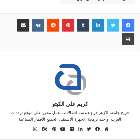
لينكدإن
بينتيريست
مشاركة عبر البريد
طباعة
كريم علي الكيتو
خريج جامعة الازهر فرع هندسة اتصالات ،اعمل محرر على موقع ترددات
العرب ،واجيد برمجة الاجهزة الاستقبال لجميع الاقمار الصناعية
انستقرام
موقع
فيسبوك
تويتر
لينكدإن
صور
يوتيوب
بينتيريست
بيهانس