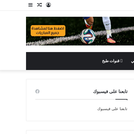
تسجيل
مقال
إضافة
الدخول
عشوائي
عمود
جانبي
ي
قنوات طبخ
تابعنا على فيسبوك
تابعنا على فيسبوك