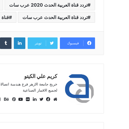
تردد قناة العربية الحدث 2020 عرب سات
تردد قناة العربية الحدث عرب سات
قناة
لينكدإن
فيسبوك
تويتر
كريم علي الكيتو
خريج جامعة الازهر فرع هندسة اتصالا
لجميع الاقمار الصناعية
موقع
فيسبوك
تويتر
لينكدإن
صور
يوتيوب
بينتيري
بيه
الويب
من
فليكر