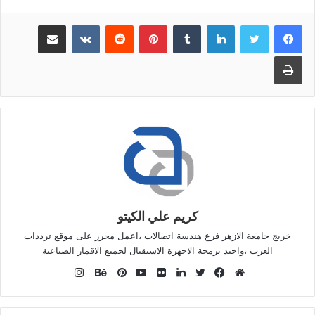
لينكدإن
بينتيريست
مشاركة عبر البريد
طباعة
كريم علي الكيتو
خريج جامعة الازهر فرع هندسة اتصالات ،اعمل محرر على موقع ترددات
العرب ،واجيد برمجة الاجهزة الاستقبال لجميع الاقمار الصناعية
انستقرام
موقع
فيسبوك
تويتر
لينكدإن
صور
يوتيوب
بينتيريست
بيهانس
الويب
من