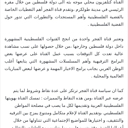
القناة كتلفزيون محلي موجه بثه الى دولة فلسطين من خلال مقره
الرئيسي في مدينة طولكرم ،وتقدم قناة الفجر أهم التغطيات الخاصة
بالقضية الفلسطينية وأهم المستجدات والتطورات التي تدور حول
القضية الفلسطينية .
وتعتبر قناة الفجر واحدة من انجح القنوات الفلسطينية المشهورة
داخل دولة فلسطين وخارجها ،من خلال حصولها على نسب مشاهدة
عالية تعدت كل التوقعات بسبب عمل القناة على عرضها بعض
البرامج الترفيهية وأهم المسلسلات المشهورة التي يتابعها أغلب
الوطن العربي بجانب برامج الاخبار المهمة و عرضها لبعض المباريات
العالمية والمحلية .
كما ان سياسة قناة الفجر ترتكز على عدة نقاط وشروط لما يتم
عرضه عبر القناة ،ومن هذه النقاط والمميزات : تمسك القناة بهويتها
الفلسطينية العربية وتقديمها لكل ما يصب في مصلحة المواطن
الفلسطيني ،وتقديم القناة لإعلام متكامل ومتنوع يمزج بين الترفيه
والتثقيف، و اختيارها للمواضيع الإجتماعية التي تتناولها من خلال
أعمالها الفنية بدقة وتمييزها بين بما يتناسب مع العادات والتقاليد