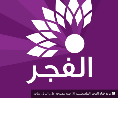
تردد قناة الفجر الفلسطينية الارضية مفتوحة علي النايل سات