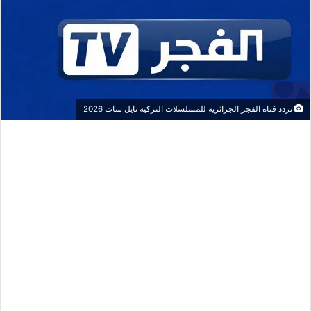
تردد قناة الفجر الجزائرية للمسلسلات التركية نايل سات 2026