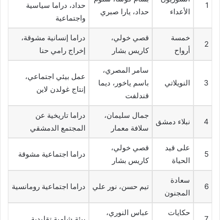
1
حداد، دراما سياسية
الأعداء
حداد، يارا صبري
واجتماعية
خمسة
قصي خولي،
دراما إنسانية مشوقة،
2
أرواح
كاريس بشار
إخراج رامي حنا
سامر المصري،
عمل بيئي اجتماعي،
3
النويلاتي
باسم ياخور، ديما
إنتاج غولدن لاين
قندلفت
جمال سليمان،
دراما تاريخية عن
4
نبلاء دمشق
سلافة معمار
المجتمع الدمشقي
على قيد
قصي خولي،
5
دراما اجتماعية مشوقة
الحياة
كاريس بشار
سعادة
6
تيم حسن، نور علي
دراما اجتماعية رومانسية
المجنون
حكايات
عباس النوري،
7
بيئة شامية تقليدية