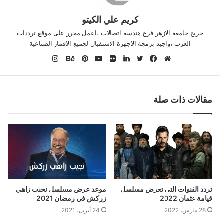
كريم علي الكيتو
خريج جامعة الازهر فرع هندسة اتصالات ،اعمل محرر على موقع ترددات
العرب ،واجيد برمجة الاجهزة الاستقبال لجميع الاقمار الصناعية
انستقرام
موقع
فيسبوك
تويتر
لينكدإن
صور
يوتيوب
بينتيريست
بيهانس
الويب
من
فليكر
مقالات ذات صلة
تردد القنوات التى تعرض مسلسل
موعد عرض مسلسل نجيب زاهي
قيامة عثمان 2022
زركش في رمضان 2021
28 مارس، 2022
24 أبريل، 2021