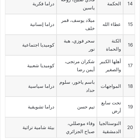
14
الحكمة
دراما فكرية
ياسين
ميلاد يوسف، قمر
15
عطاء الله
دراما إنسانية
خلف
الكنة
سحر فوزي، هبة
16
كوميديا اجتماعية
والحماة
نور
أهلها الكبير
شكران مرتجى،
17
كوميديا شعبية
والصغير
أيمن رضا
باسم ياخور، سلوم
18
المواجهات
دراما سياسية
حداد
تحت سابع
19
تيم حسن
دراما تشويقية
أرض
النوستالجيا
وفاء موصللي،
20
بيئة شامية تراثية
الدمشقية
صباح الجزائري