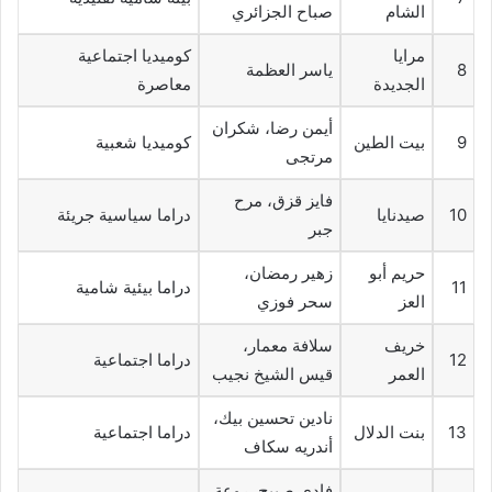
الشام
صباح الجزائري
مرايا
كوميديا اجتماعية
8
ياسر العظمة
الجديدة
معاصرة
أيمن رضا، شكران
9
بيت الطين
كوميديا شعبية
مرتجى
فايز قزق، مرح
10
صيدنايا
دراما سياسية جريئة
جبر
حريم أبو
زهير رمضان،
11
دراما بيئية شامية
العز
سحر فوزي
خريف
سلافة معمار،
12
دراما اجتماعية
العمر
قيس الشيخ نجيب
نادين تحسين بيك،
13
بنت الدلال
دراما اجتماعية
أندريه سكاف
فادي صبيح، روعة