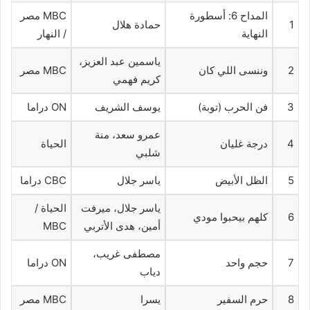
المداح 6: أسطورة
MBC مصر
1
حمادة هلال
النهاية
/ النهار
ياسمين عبد العزيز،
2
وننسى اللي كان
MBC مصر
كريم فهمي
3
فن الحرب (توبة)
يوسف الشريف
ON دراما
عمرو سعد، منة
4
درجة غليان
الحياة
شلبي
5
الظل الأبيض
ياسر جلال
CBC دراما
ياسر جلال، ميرفت
الحياة /
6
كلهم بيحبوا مودي
أمين، هدى الأتربي
MBC
مصطفى غريب،
7
حجم واحد
ON دراما
دياب
8
حرم السفير
يسرا
MBC مصر