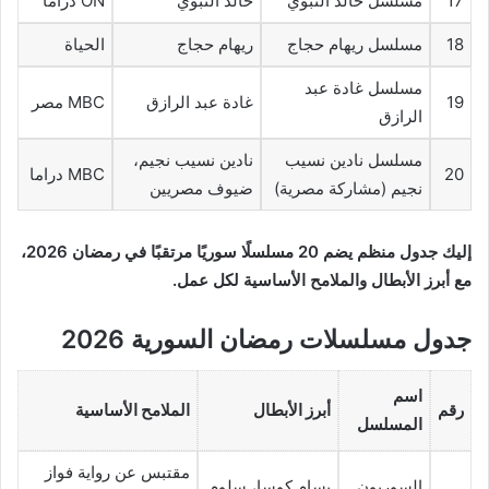
17
مسلسل خالد النبوي
خالد النبوي
ON دراما
18
مسلسل ريهام حجاج
ريهام حجاج
الحياة
مسلسل غادة عبد
19
غادة عبد الرازق
MBC مصر
الرازق
مسلسل نادين نسيب
نادين نسيب نجيم،
20
MBC دراما
نجيم (مشاركة مصرية)
ضيوف مصريين
إليك جدول منظم يضم 20 مسلسلًا سوريًا مرتقبًا في رمضان 2026،
مع أبرز الأبطال والملامح الأساسية لكل عمل.
جدول مسلسلات رمضان السورية 2026
اسم
رقم
أبرز الأبطال
الملامح الأساسية
المسلسل
مقتبس عن رواية فواز
السوريون
بسام كوسا، سلوم