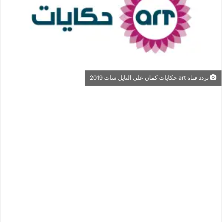
تردد قناه art حكايات كمان على النايل سات 2019