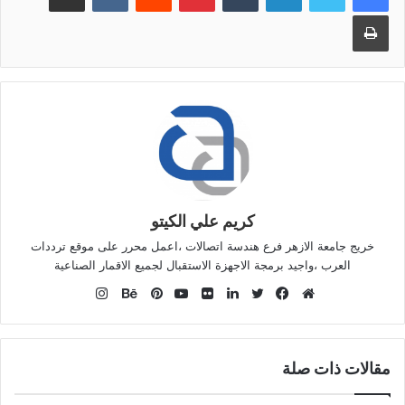
طباعة
كريم علي الكيتو
خريج جامعة الازهر فرع هندسة اتصالات ،اعمل محرر على موقع ترددات
العرب ،واجيد برمجة الاجهزة الاستقبال لجميع الاقمار الصناعية
انستقرام
موقع
فيسبوك
تويتر
لينكدإن
صور
يوتيوب
بينتيريست
بيهانس
الويب
من
فليكر
مقالات ذات صلة