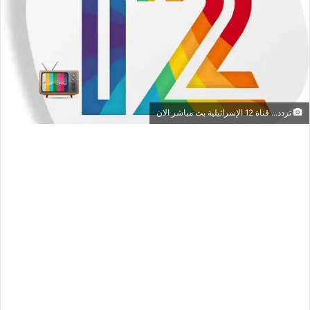
تردد... قناة 12 الإسرائيلية بث مباشر الان