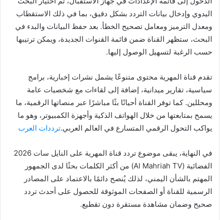
الدخول إلى قائمة الإعدادات في جهاز الاستقبال، ثم اختيار البحث
اليدوي وإدخال بيانات التردد بشكل دقيق، بما في ذلك الاستقطاب
ومعدل الترميز ومعامل تصحيح الخطأ. بعد حفظ البيانات والبدء في
البحث، ستظهر القناة ضمن قائمة القنوات الجديدة، ويمكن ترتيبها
حسب الرغبة لتسهيل الوصول إليها.
تقدم قناة المهرية محتوى متنوعًا يشمل نشرات إخبارية، برامج
سياسية، تقارير ميدانية، إضافة إلى لقاءات مع شخصيات عامة
ومحللين. كما توفر القناة أحيانًا بثًا مباشرًا عبر منصاتها الرقمية، ما
يسمح بمتابعتها من خلال الهواتف الذكية وأجهزة الكمبيوتر، وهو ما
يواكب التحول الرقمي المتسارع في العالم العربي.
ترددات العرب
في النهاية، يبقى موضوع تردد قناة المهرية على النايل سات 2026
الفضائية (Al Mahriah TV) من أكثر الكلمات بحثًا لدى الجمهور
المهتم بالشأن اليمني، لذلك يُنصح دائمًا بالاعتماد على المصادر
الرسمية للقناة أو الصفحات الموثوقة للحصول على أحدث تردد
صحيح وضمان مشاهدة مستقرة دون تقطيع.