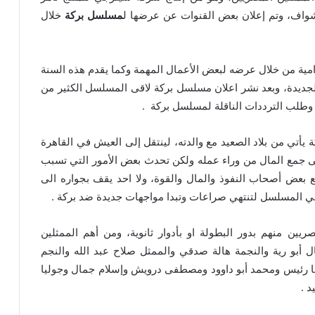
واف، وتم إعلان بعض القنوات عن عرضها ل
مسلسل بركة
خلال
امية من خلال عرضه لبعض الأعمال المهمة وكما يقدم هذه السنة
جديدة، وبعد نشر اعلان مسلسل بركة لاقى المسلسل الكثير من
 وطلب الترددات الناقلة لمسلسل بركة .
تي من بلاد الصعيد مع والدته، لينتقل إلى العيش في القاهرة
ى جمع المال من وراء عمله ولكن تحدث بعض الأمور التي تسبب
بعض أصحاب النفوذ والمال والقوة، ولا احد يقف بجواره الى
ث في المسلسل لتنتهي صراعات وتبدا مواجهات جديدة ضد بركة .
ن منهم بدور البطولة او بأدوار ثانوية، ومن أهم الممثلين
 أبو رية والنجمة هالة صدقي والممثل صلاح عبد الله والنجم
نا رئيس ومحمد أبو داوود ومصطفى درويش وإسلام جمال وجوليا
 .