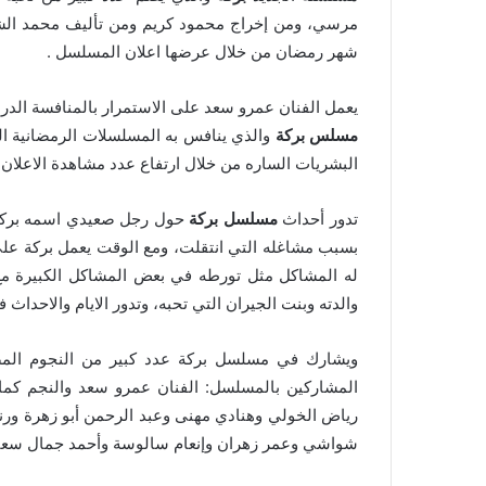
مرسي، ومن إخراج محمود كريم ومن تأليف محمد الش
شهر رمضان من خلال عرضها اعلان المسلسل .
يعمل الفنان عمرو سعد على الاستمرار بالمنافسة الدر
مسلس بركة
والذي ينافس به المسلسلات الرمضانية ال
البشريات الساره من خلال ارتفاع عدد مشاهدة الاعلان
تدور أحداث
مسلسل بركة
حول رجل صعيدي اسمه بركة يأ
بسبب مشاغله التي انتقلت، ومع الوقت يعمل بركة عل
له المشاكل مثل تورطه في بعض المشاكل الكبيرة مع 
والدته
وبنت الجيران التي تحبه
، وتدور الايام والاحدا
ويشارك في مسلسل بركة عدد كبير من النجوم المصريي
المشاركين بالمسلسل: الفنان عمرو سعد والنجم كمال
رياض الخولي وهنادي مهنى وعبد الرحمن أبو زهرة ور
شواشي وعمر زهران وإنعام سالوسة وأحمد جمال سعيد