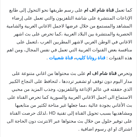
كما تعمل
قناة شام اف ام
على رسم طريقها نحو التحول إلى طابع
الإذاعات المنتشرة على شاشة التلفزيون والتي تعمل على إرضاء
المشاهد والمستمع من خلال عرضها لاجمل الاغاني العربية والشامية
الحصرية والمنتشرة بين البلاد العربية ،كما تحرص على بث اشهر
الاغاني في الوطن العربي لاشهر المطربين العرب ،لتعمل على
منافسة بعض القنوات العربية التي تعمل في نفس المجال، ومن اهم
هذه القنوات :
قناة روتانا كليب
،
قناة شعبيات
.
وتحرص
قناة شام اف ام
على بث محتواها من اغاني متنوعة على
مدار اليوم دون توقف او تشفير ترددها ، لتحافظ على النجاح الكبير
الذي حققته في عالم الإذاعة والتلفزيون، وجذب المزيد من محبي
الاستماع الى اجمل الاغاني العربية والسورية كما تحرص القناة على
بث الأغاني بجودة عالية ،مما جعلها غير متاحة لكثير من متابعيها
ومشاهديها بسبب تحويل القناة إلى تقنية HD ،لذلك حرصت القناة
على توفير حلول من خلال بث محتواها عبر الانترنت دون الحاجة الى
اشتراك او اي رسوم اضافية .