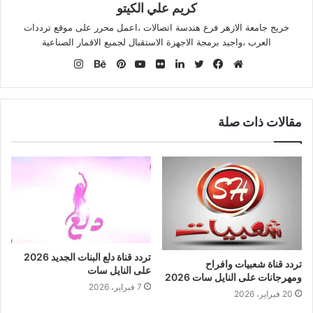
كريم علي الكيتو
خريج جامعة الازهر فرع هندسة اتصالات ،اعمل محرر على موقع ترددات
العرب ،واجيد برمجة الاجهزة الاستقبال لجميع الاقمار الصناعية
انستقرام
موقع
فيسبوك
تويتر
لينكدإن
صور
يوتيوب
بينتيريست
بيهانس
الويب
من
فليكر
مقالات ذات صلة
تردد قناة دلع البنات الجديد 2026
تردد قناة شعبيات وافراح
على النايل سات
ومهرجانات على النايل سات 2026
7 فبراير، 2026
20 فبراير، 2026