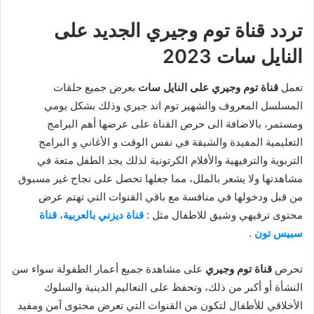
تردد قناة توم وجيري الجديد على
النايل سات 2023
تعمل
قناة توم وجيري على النايل سات
بعرض جميع حلقات
المسلسل المعروف والشهير توم اند جيري وذلك بشكل يومي
ومستمر، بالاضافة الى حرص القناة على عرضها أهم البرامج
التعليمية المفيدة والشيقة في نفس الوقت و الأغاني و البرامج
التربوية والترفيهية والأفلام الكرتونية لذلك يجد الطفل متعة في
مشاهدتها ولا يشعر بالملل، مما جعلها تحصل على نجاح غير مسبوق
من قبل ودخولها في منافسة مع باقي القنوات التي تهتم عرض
محتوى ترفيهي وشيق للاطفال مثل :
قناة ديزني بالعربية
،
قناة
سبيس تون
.
تحرص
قناة توم وجيري
على مشاهدة جميع أعمار الطفولة سواء سن
النشأة أو أكبر من ذلك، وتحفظ على التعاليم الدينية والسلوك
الأخلاقي للأطفال لتكون من القنوات التي تعرض محتوى آمن ومفيد