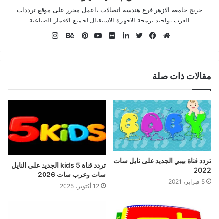
خريج جامعة الازهر فرع هندسة اتصالات ،اعمل محرر على موقع ترددات
العرب ،واجيد برمجة الاجهزة الاستقبال لجميع الاقمار الصناعية
انستقرام
موقع
فيسبوك
تويتر
لينكدإن
صور
يوتيوب
بينتيريست
بيهانس
الويب
من
فليكر
مقالات ذات صلة
تردد قناة بيبي الجديد على نايل سات
تردد قناة 5 kids الجديد على النايل
2022
سات وعرب سات 2026
5 فبراير، 2021
12 أكتوبر، 2025