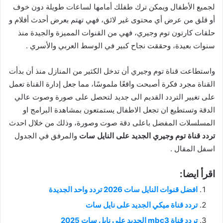
لجميع الأطفال ويمكن ترك طفلك أمامها لساعات طويلة دون خوف
أو قلق من عرض أي محتوى غير لائق، فهي تهتم بعرض أحدث أفلام و
حلقات كارتون توم وجيري، فهي من القنوات المميزة والجيدة منذ
سنوات بعيدة، وحققت نجاح كبير في الوسط العربي والأسري .
واستطاعت قناة توم وجيري أن تدخل الكثير من المنازل منذ أن بدأت
القناة مجرد فكرة أصبحت واقعًا ملموسًا، مما جعل إدارة القناة تعمل
على تغيير التردد القديم الى جديد لتحصل على صورة وصوت عالي
الدقة وتستطيع ان تجعل الاطفال يستمتعون بمشاهدة البرامج او
المسلسلات المفضل باعلى دقة صوت وصورة، وذلك من خلال احدث
تردد قناة توم وجيري الجديد على النايل سات
والمرفق في الجدول
اسفل المقال .
اقرأ ايضا:
افضل قنوات النايل سات 2026 تردد واحد الجديدة
تردد قناة ميكي الجديد على نايل سات
تردد قناة mbc3 الجديد على نايل سات 2025