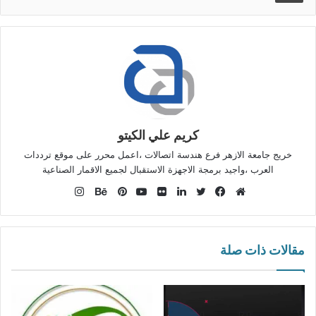
كريم علي الكيتو
خريج جامعة الازهر فرع هندسة اتصالات ،اعمل محرر على موقع ترددات
العرب ،واجيد برمجة الاجهزة الاستقبال لجميع الاقمار الصناعية
انستقرام
موقع
فيسبوك
تويتر
لينكدإن
صور
يوتيوب
بينتيريست
بيهانس
الويب
من
فليكر
مقالات ذات صلة