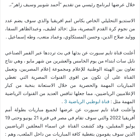
خلال عرضها لبرنامج رئيسي من تقديم “أحمد شوبير وسيف زاهر”،.
الاستديو التحليلي الخاص بكاس امم افريقيا والذي سوف يضم عدد
من نجوم كرة القدم المصرية، مثل :خالد لطيف، وعبدالظاهر السقا،
ووليد صلاح الدين، وحسن المستكاوي، وعماد متعب، وطه إسماعيل .
أعلنت قناة تايم سبورت عن بدئها في بث ترددها عبر القمر الصناعي
نايل سات ابتداء من يوم الخامس والعشرين من شهر مايو ، وهي نتاج
تعاون بين الهيئة الوطنية للإعلام ومجموعة إعلام المصريين، وتعمل
القناة على أن تكون من اقوى القنوات المصرية التي تغطي
المباريات المهمة والحصرية من خلال الاستعانة بنخبة من كبار
الإعلاميين الرياضيين، مما جعلها تنافس العديد من القنوات الرياضية
المهمة مثل :
قناة ابوظبي الرياضية 3
.
وأعلنت قناة تايم سبورت عن عرضها لجميع مباريات بطولة أمم
أفريقيا 2022 والتي سوف تقام في مصر في فترة 21 يونيو وحتى 19
يوليو المقبلين، وقد كشفت القناة عن اسماء المعلقين الرياضيين
الذين سوف يقومون بتغطية كافة المباريات من داخل الملعب، وهم :