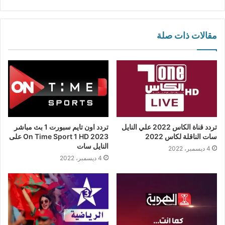
موقع
فيسبوك
تويتر
لينكدإن
صور
يوتيوب
بينتيريست
بيهانس
الويب
من
فليكر
مقالات ذات صلة
تردد قناة الكاس 2022 علي النايل
تردد اون تايم سبورت 1 بث مباشر
سات الناقلة لكاس 2022
On Time Sport 1 HD 2023 على
النايل سات
4 ديسمبر، 2022
4 ديسمبر، 2022