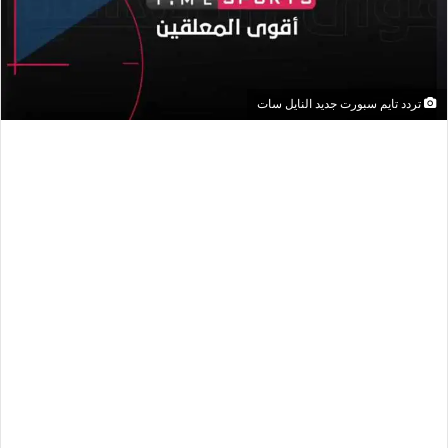
تردد تايم سبورت جديد النايل سات