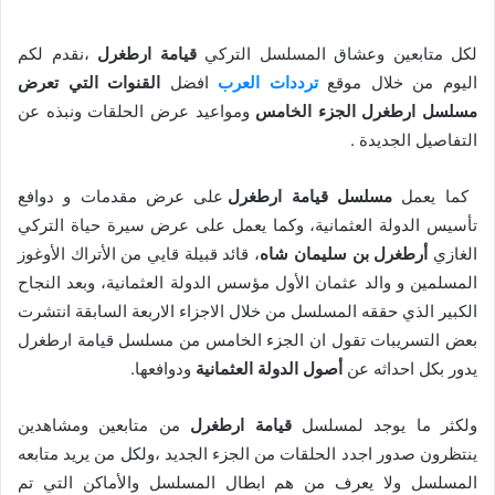
لكل متابعين وعشاق المسلسل التركي
قيامة ارطغرل
،نقدم لكم
اليوم من خلال موقع
ترددات العرب
افضل
القنوات التي تعرض
مسلسل ارطغرل الجزء الخامس
ومواعيد عرض الحلقات ونبذه عن
التفاصيل الجديدة .
كما يعمل
مسلسل قيامة ارطغرل
على عرض مقدمات و دوافع
تأسيس الدولة العثمانية، وكما يعمل على عرض سيرة حياة التركي
الغازي
أرطغرل بن سليمان شاه
، قائد قبيلة قايي من الأتراك الأوغوز
المسلمين و والد عثمان الأول مؤسس الدولة العثمانية، وبعد النجاح
الكبير الذي حققه المسلسل من خلال الاجزاء الاربعة السابقة انتشرت
بعض التسريبات تقول ان الجزء الخامس من مسلسل قيامة ارطغرل
يدور بكل احداثه عن
أصول الدولة العثمانية
ودوافعها.
ولكثر ما يوجد لمسلسل
قيامة ارطغرل
من متابعين ومشاهدين
ينتظرون صدور اجدد الحلقات من الجزء الجديد ،ولكل من يريد متابعه
المسلسل ولا يعرف من هم ابطال المسلسل والأماكن التي تم