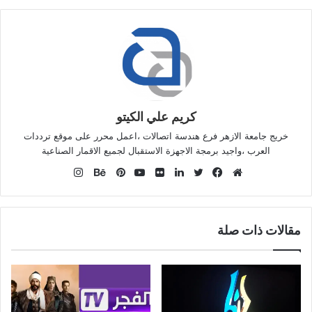
كريم علي الكيتو
خريج جامعة الازهر فرع هندسة اتصالات ،اعمل محرر على موقع ترددات
العرب ،واجيد برمجة الاجهزة الاستقبال لجميع الاقمار الصناعية
انستقرام
موقع
فيسبوك
تويتر
لينكدإن
صور
يوتيوب
بينتيريست
بيهانس
الويب
من
فليكر
مقالات ذات صلة