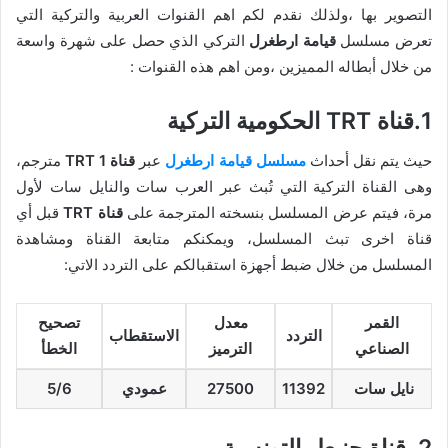
التصوير بها ،ولذلك نقدم لكم اهم القنوات العربية والتركية التي
تعرض مسلسل
قيامة ارطغرل
التركي الذي حصل على شهرة واسعة
من خلال أبطاله المميزين ،ومن اهم هذه القنوات :
1.قناة TRT الحكومية التركية
حيث يتم نقل أحداث
مسلسل قيامة ارطغرل
عبر
قناة 1 TRT
مترجم،
وهى القناة التركية التي تُبث عبر العرب سات والنايل سات لأول
مرة، فيتم عرض المسلسل بنسخته المترجمة على
قناة TRT
قبل أي
قناة اخرى تبث المسلسل، ويمكنكم متابعة القناة ومشاهدة
المسلسل من خلال ضبط أجهزة استقبالكم على التردد الاتي:
القمر
معدل
تصحيح
التردد
الاستقطاب
الصناعي
الترميز
الخطأ
نايل سات
11392
27500
عمودي
5/6
2. قناة حنبعل التونسية